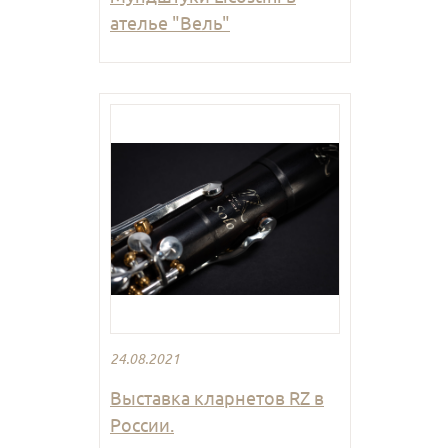
ателье "Вель"
24.08.2021
Выставка кларнетов RZ в
России.