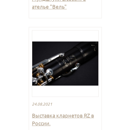
ателье "Вель"
24.08.2021
Выставка кларнетов RZ в
России.