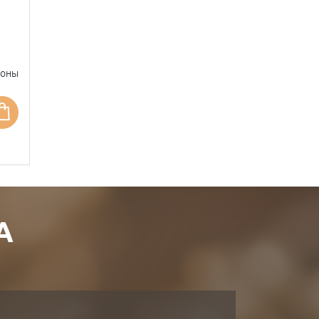
фоны
А