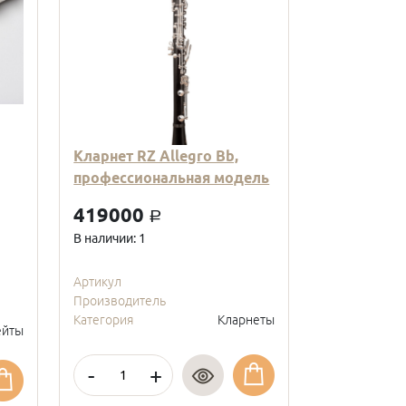
Кларнет RZ Allegro Bb,
Кларнет Вв
профессиональная модель
пластиковы
модель, с
419000
a
покрытие, 
В наличии: 1
95000
a
В наличии: 2
Артикул
Производитель
Артикул
Категория
Кларнеты
Производите
йты
Категория
-
+
-