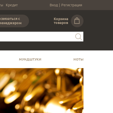
ты
Кредит
Вход
|
Регистрация
связаться с
Корзина
товаров
менеджером
МУНДШТУКИ
НОТЫ