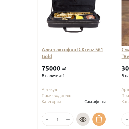
Альт-саксофон D.Krenz 561
См
Gold
"В
75000
3
a
В наличии: 1
В н
Артикул
Арт
Производитель
Про
Категория
Саксофоны
Кат
-
+
-