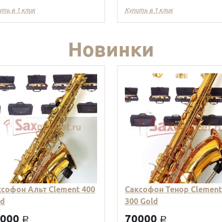
ить в 1 клик
Купить в 1 клик
Новинки
ксофон Альт Clement 400
Саксофон Тенор Clement
ld
300 Gold
9000
70000
a
a