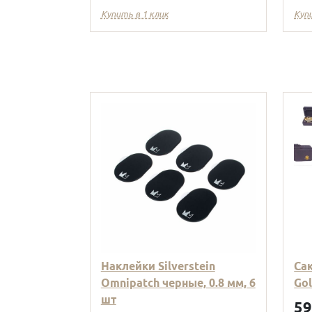
Купить в 1 клик
Куп
Наклейки Silverstein
Са
Omnipatch черные, 0.8 мм, 6
Go
шт
5