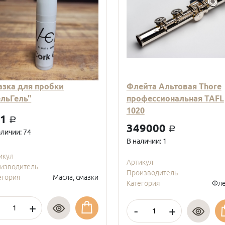
азка для пробки
Флейта Альтовая Thore
ельГель"
профессиональная TAFL
1020
01
a
349000
a
аличии: 74
В наличии: 1
икул
Артикул
изводитель
Производитель
егория
Масла, смазки
Категория
Фле
+
-
+