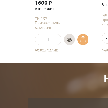
1600
a
В н
В наличии: 4
Арт
Артикул
Про
Производитель
Кат
Категория
-
-
+
Купить в 1 клик
Куп