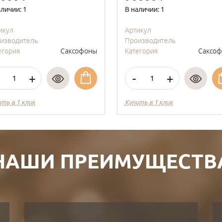
аличии: 1
В наличии: 1
икул
Артикул
изводитель
Производитель
егория
Саксофоны
Категория
Саксо
+
-
+
ить в 1 клик
Купить в 1 клик
НАШИ ПРЕИМУЩЕСТВ