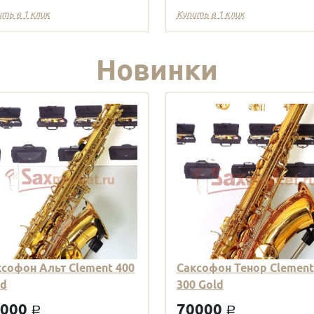
ить в 1 клик
Купить в 1 клик
Новинки
ксофон Альт Clement 400
Саксофон Тенор Clement
ld
300 Gold
9000
70000
a
a