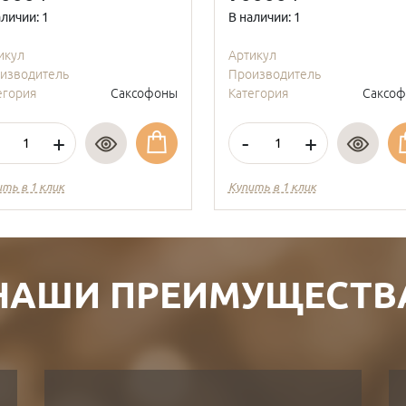
аличии: 1
В наличии: 1
икул
Артикул
изводитель
Производитель
егория
Саксофоны
Категория
Саксо
+
-
+
ить в 1 клик
Купить в 1 клик
НАШИ ПРЕИМУЩЕСТВ