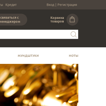
ты
Кредит
Вход
|
Регистрация
связаться с
Корзина
товаров
менеджером
МУНДШТУКИ
НОТЫ