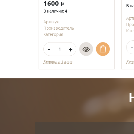
1600
a
В н
В наличии: 4
Арт
Артикул
Про
Производитель
Кат
Категория
-
-
+
Купить в 1 клик
Куп