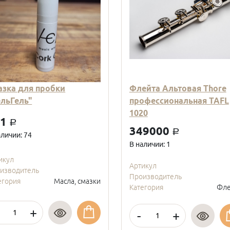
азка для пробки
Флейта Альтовая Thore
ельГель"
профессиональная TAFL
1020
01
a
349000
a
аличии: 74
В наличии: 1
икул
Артикул
изводитель
Производитель
егория
Масла, смазки
Категория
Фле
+
-
+