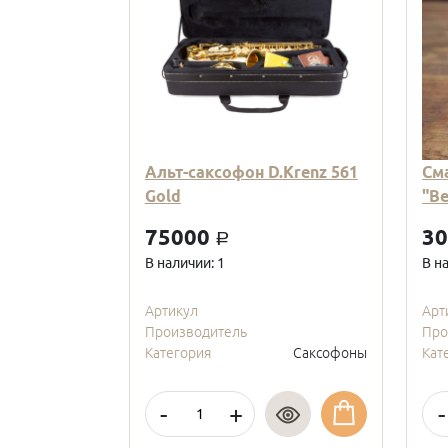
Альт-саксофон D.Krenz 561
См
Gold
"В
75000
3
a
В наличии: 1
В н
Артикул
Арт
Производитель
Про
Категория
Саксофоны
Кат
-
+
-