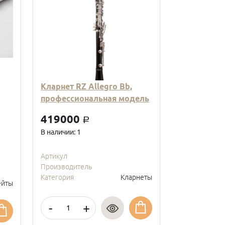
Кларнет RZ Allegro Bb,
Кларнет Вв
профессиональная модель
пластиковы
модель, с
419000
a
покрытие, 
В наличии: 1
95000
a
В наличии: 2
Артикул
Производитель
Артикул
Категория
Кларнеты
Производите
йты
Категория
-
+
-