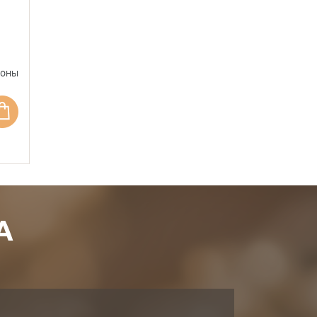
фоны
А