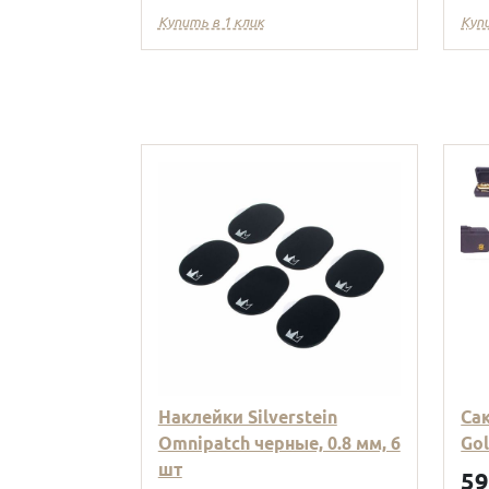
Купить в 1 клик
Куп
Наклейки Silverstein
Са
Omnipatch черные, 0.8 мм, 6
Go
шт
5