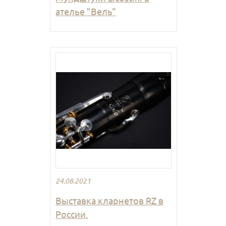
ателье "Вель"
24.08.2021
Выставка кларнетов RZ в
России.