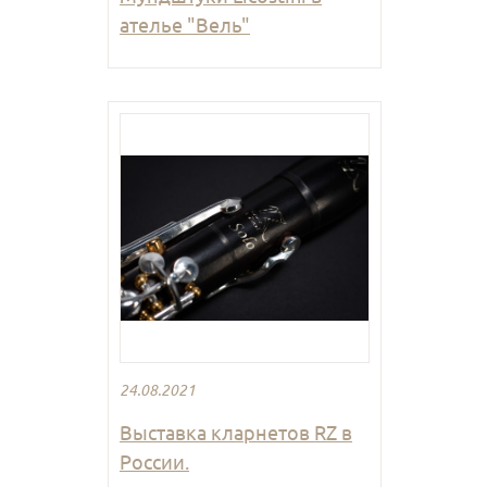
ателье "Вель"
24.08.2021
Выставка кларнетов RZ в
России.