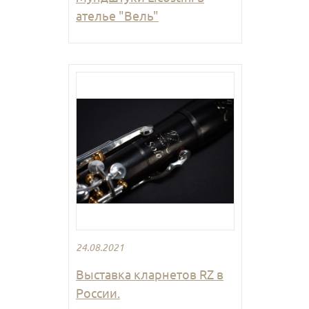
ателье "Вель"
24.08.2021
Выставка кларнетов RZ в
России.