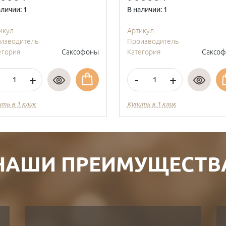
аличии: 1
В наличии: 1
икул
Артикул
изводитель
Производитель
егория
Саксофоны
Категория
Саксо
+
-
+
ить в 1 клик
Купить в 1 клик
НАШИ ПРЕИМУЩЕСТВ