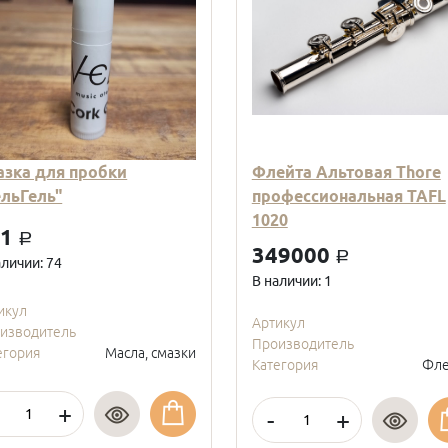
азка для пробки
Флейта Альтовая Thore
ельГель"
профессиональная TAFL
1020
01
a
349000
a
аличии: 74
В наличии: 1
икул
Артикул
изводитель
Производитель
егория
Масла, смазки
Категория
Фле
+
-
+