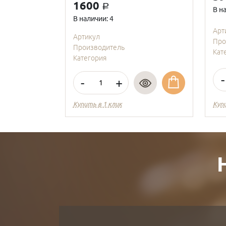
1600
a
В н
В наличии: 4
Арт
Артикул
Про
Производитель
Кат
Категория
-
-
+
Купить в 1 клик
Куп