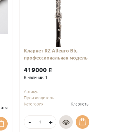
Кларнет RZ Allegro Bb,
Кларнет Вв
профессиональная модель
пластиковы
модель, с
419000
a
покрытие, 
В наличии: 1
95000
a
В наличии: 2
Артикул
Производитель
Артикул
Категория
Кларнеты
Производите
йты
Категория
-
+
-