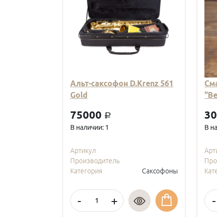
Альт-саксофон D.Krenz 561
См
Gold
"В
75000
3
a
В наличии: 1
В н
Артикул
Арт
Производитель
Про
Категория
Саксофоны
Кат
-
+
-