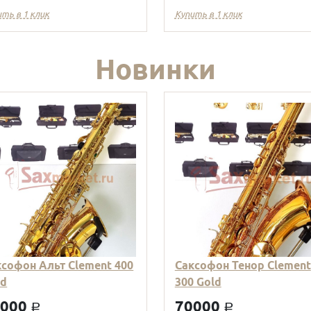
ить в 1 клик
Купить в 1 клик
Новинки
ксофон Альт Clement 400
Саксофон Тенор Clement
ld
300 Gold
9000
70000
a
a