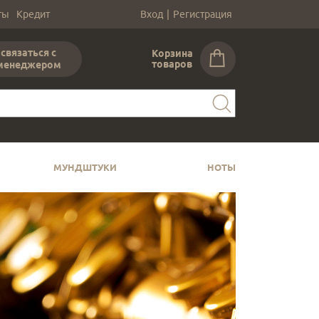
ты
Кредит
Вход
|
Регистрация
связаться с
Корзина
товаров
менеджером
МУНДШТУКИ
НОТЫ