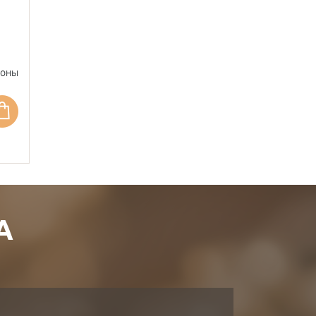
фоны
А