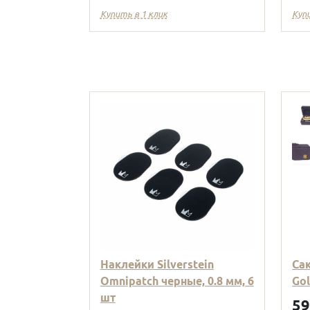
Купить в 1 клик
Куп
Наклейки Silverstein
Са
Omnipatch черные, 0.8 мм, 6
Go
шт
5