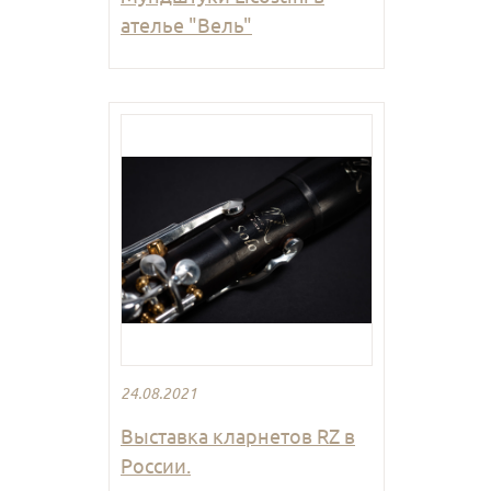
ателье "Вель"
24.08.2021
Выставка кларнетов RZ в
России.