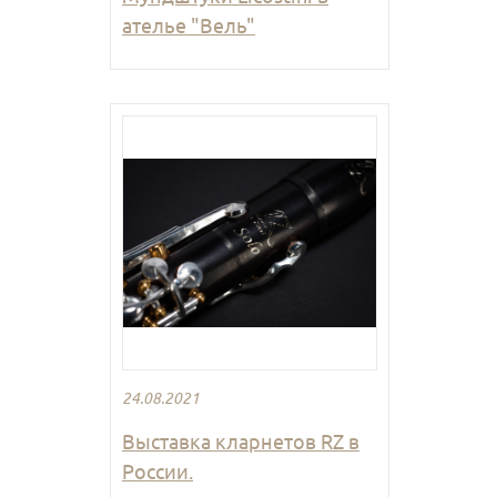
ателье "Вель"
24.08.2021
Выставка кларнетов RZ в
России.