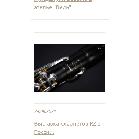
ателье "Вель"
24.08.2021
Выставка кларнетов RZ в
России.