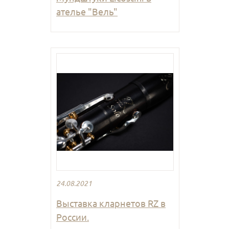
ателье "Вель"
24.08.2021
Выставка кларнетов RZ в
России.