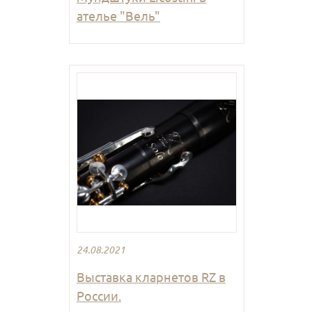
ателье "Вель"
24.08.2021
Выставка кларнетов RZ в
России.