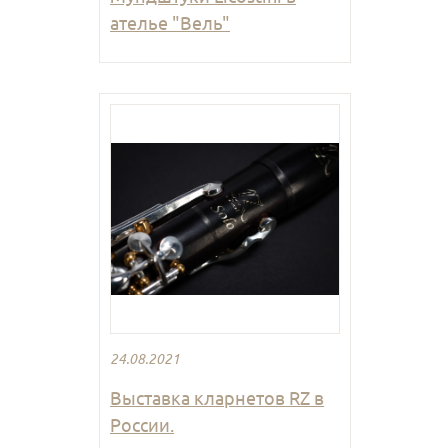
ателье "Вель"
24.08.2021
Выставка кларнетов RZ в
России.