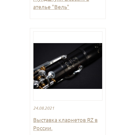
ателье "Вель"
24.08.2021
Выставка кларнетов RZ в
России.