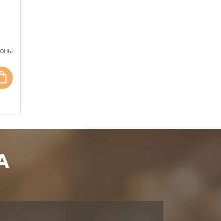
фоны
А