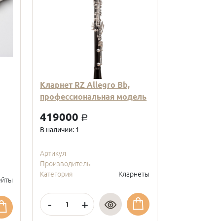
Кларнет RZ Allegro Bb,
Кларнет Вв
профессиональная модель
пластиковы
модель, с
419000
a
покрытие, 
В наличии: 1
95000
a
В наличии: 2
Артикул
Производитель
Артикул
Категория
Кларнеты
Производите
йты
Категория
-
+
-