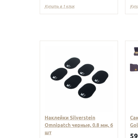
Купить в 1 клик
Куп
Наклейки Silverstein
Са
Omnipatch черные, 0.8 мм, 6
Go
шт
5