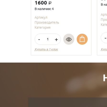
1600
a
В н
В наличии: 4
Арт
Артикул
Про
Производитель
Кат
Категория
-
-
+
Купить в 1 клик
Куп