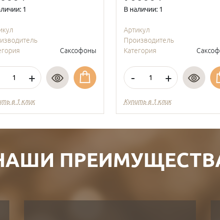
аличии: 1
В наличии: 1
икул
Артикул
изводитель
Производитель
егория
Саксофоны
Категория
Саксо
+
-
+
ить в 1 клик
Купить в 1 клик
НАШИ ПРЕИМУЩЕСТВ