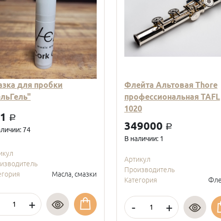
азка для пробки
Флейта Альтовая Thore
ельГель"
профессиональная TAFL
1020
01
a
349000
a
аличии: 74
В наличии: 1
икул
Артикул
изводитель
Производитель
егория
Масла, смазки
Категория
Фле
+
-
+