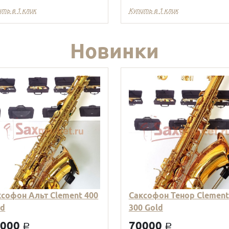
ить в 1 клик
Купить в 1 клик
Новинки
ксофон Альт Clement 400
Саксофон Тенор Clement
ld
300 Gold
9000
70000
a
a