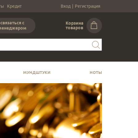
ты
Кредит
Вход
|
Регистрация
связаться с
Корзина
товаров
менеджером
МУНДШТУКИ
НОТЫ