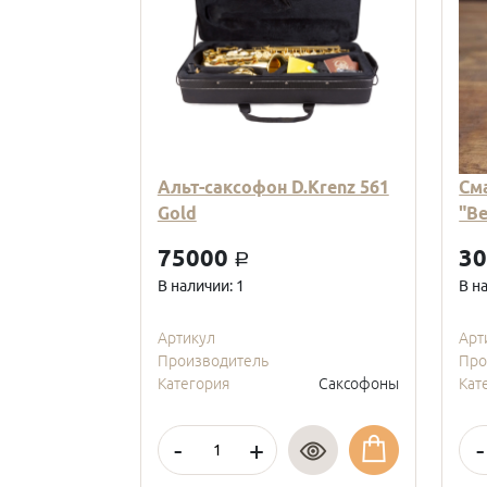
Альт-саксофон D.Krenz 561
См
Gold
"В
75000
3
a
В наличии: 1
В н
Артикул
Арт
Производитель
Про
Категория
Саксофоны
Кат
-
+
-