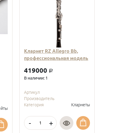
Кларнет RZ Allegro Bb,
Кларнет Вв
профессиональная модель
пластиковы
модель, с
419000
a
покрытие, 
В наличии: 1
95000
a
В наличии: 2
Артикул
Производитель
Артикул
Категория
Кларнеты
Производите
йты
Категория
-
+
-