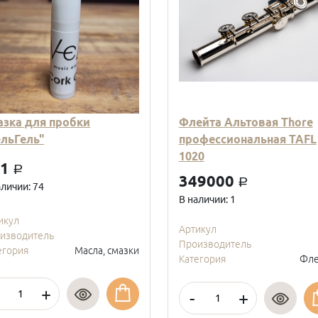
азка для пробки
Флейта Альтовая Thore
ельГель"
профессиональная TAFL
1020
01
a
349000
a
аличии: 74
В наличии: 1
икул
Артикул
изводитель
Производитель
егория
Масла, смазки
Категория
Фле
+
-
+