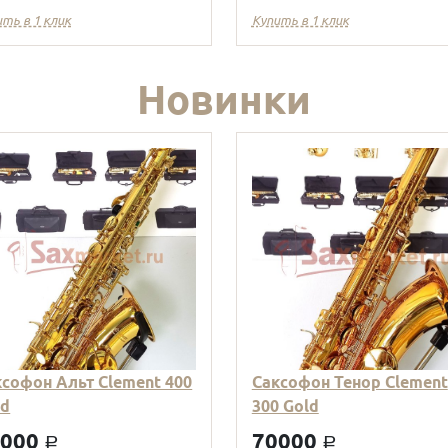
ить в 1 клик
Купить в 1 клик
Новинки
ксофон Альт Clement 400
Саксофон Тенор Clement
ld
300 Gold
9000
70000
a
a