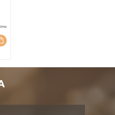
фоны
А