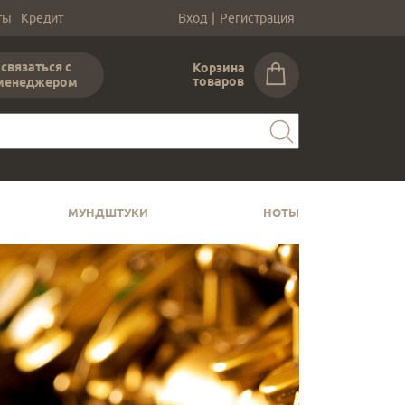
ты
Кредит
Вход
|
Регистрация
связаться с
Корзина
товаров
менеджером
МУНДШТУКИ
НОТЫ