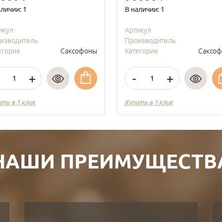
аличии: 1
В наличии: 1
икул
Артикул
изводитель
Производитель
егория
Саксофоны
Категория
Саксо
+
-
+
ить в 1 клик
Купить в 1 клик
НАШИ ПРЕИМУЩЕСТВ