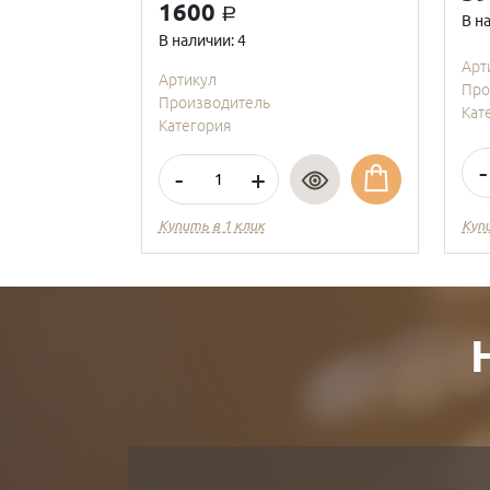
1600
a
В н
В наличии: 4
Арт
Артикул
Про
Производитель
Кат
Категория
-
-
+
Купить в 1 клик
Куп