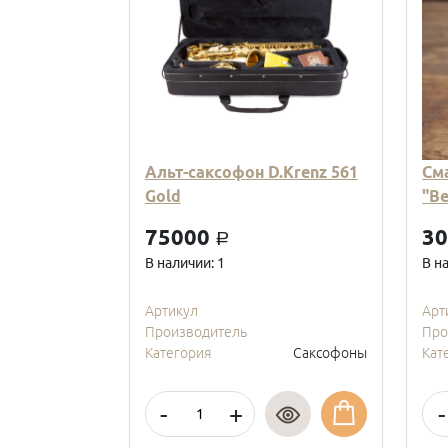
Альт-саксофон D.Krenz 561
См
Gold
"В
75000
3
a
В наличии: 1
В н
Артикул
Арт
Производитель
Про
Категория
Саксофоны
Кат
-
+
-