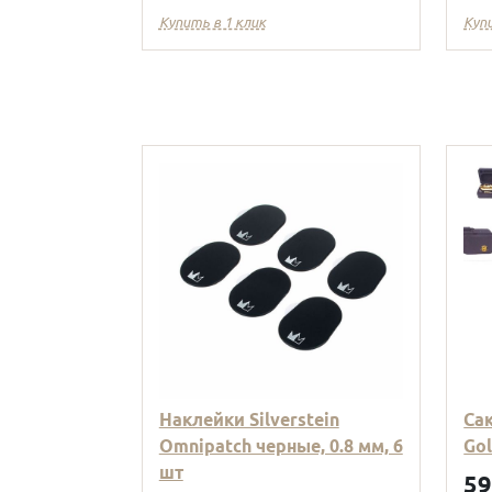
Купить в 1 клик
Куп
Наклейки Silverstein
Са
Omnipatch черные, 0.8 мм, 6
Go
шт
5