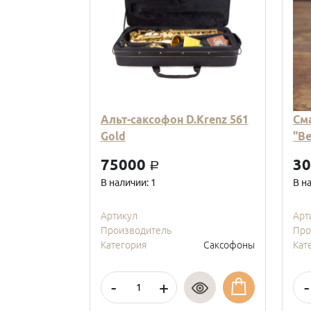
Альт-саксофон D.Krenz 561
См
Gold
"В
75000
3
a
В наличии: 1
В н
Артикул
Арт
Производитель
Про
Категория
Саксофоны
Кат
-
+
-