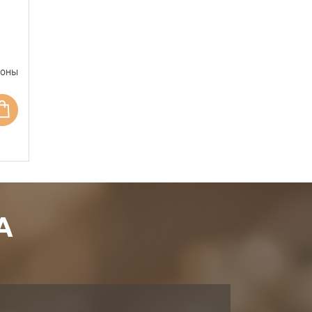
фоны
А