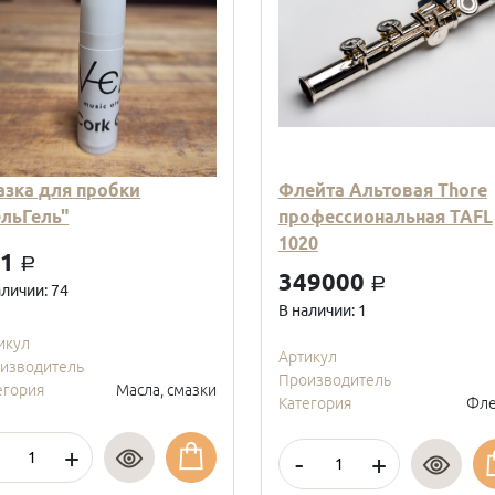
азка для пробки
Флейта Альтовая Thore
ельГель"
профессиональная TAFL
1020
01
a
349000
a
аличии: 74
В наличии: 1
икул
Артикул
изводитель
Производитель
егория
Масла, смазки
Категория
Фле
+
-
+