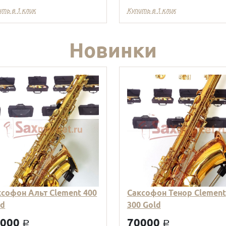
ить в 1 клик
Купить в 1 клик
Новинки
ксофон Альт Clement 400
Саксофон Тенор Clement
ld
300 Gold
9000
70000
a
a