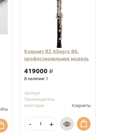
Кларнет RZ Allegro Bb,
Кларнет Вв
профессиональная модель
пластиковы
модель, с
419000
a
покрытие, 
В наличии: 1
95000
a
В наличии: 2
Артикул
Производитель
Артикул
Категория
Кларнеты
Производите
йты
Категория
-
+
-