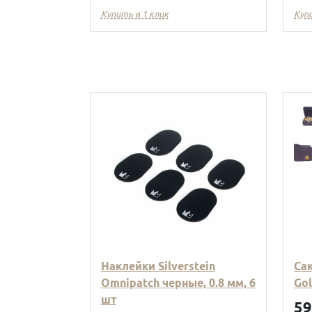
Купить в 1 клик
Куп
Наклейки Silverstein
Са
Omnipatch черные, 0.8 мм, 6
Go
шт
5