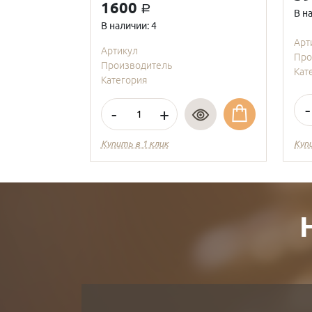
1600
a
В н
В наличии: 4
Арт
Артикул
Про
Производитель
Кат
Категория
-
-
+
Купить в 1 клик
Куп