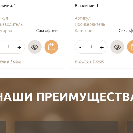
аличии: 1
В наличии: 1
икул
Артикул
изводитель
Производитель
егория
Саксофоны
Категория
Саксо
+
-
+
ить в 1 клик
Купить в 1 клик
НАШИ ПРЕИМУЩЕСТВ