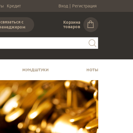
ты
Кредит
Вход
|
Регистрация
связаться с
Корзина
товаров
менеджером
МУНДШТУКИ
НОТЫ