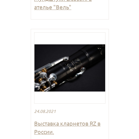
ателье "Вель"
24.08.2021
Выставка кларнетов RZ в
России.