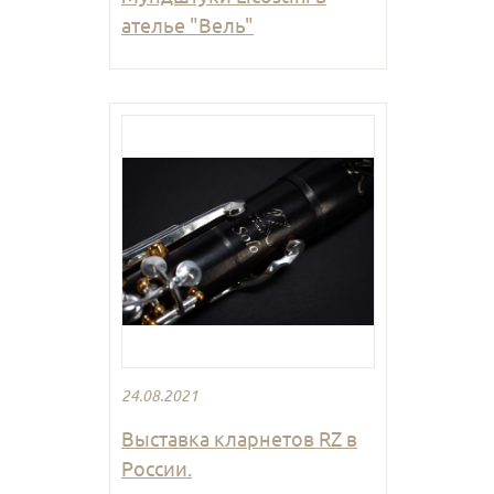
ателье "Вель"
24.08.2021
Выставка кларнетов RZ в
России.