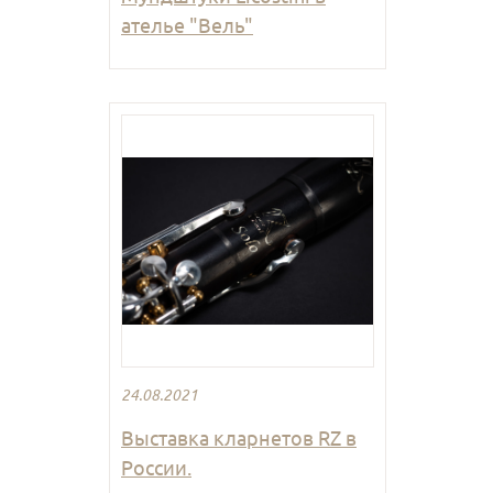
ателье "Вель"
24.08.2021
Выставка кларнетов RZ в
России.