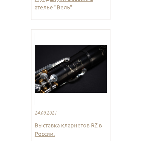
ателье "Вель"
24.08.2021
Выставка кларнетов RZ в
России.