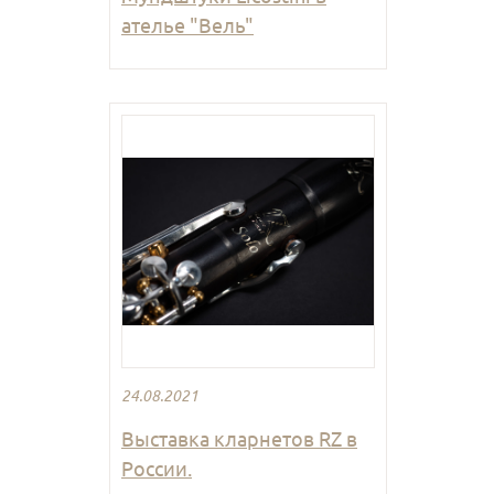
ателье "Вель"
24.08.2021
Выставка кларнетов RZ в
России.