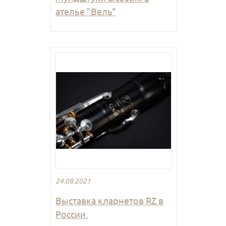
ателье "Вель"
24.08.2021
Выставка кларнетов RZ в
России.