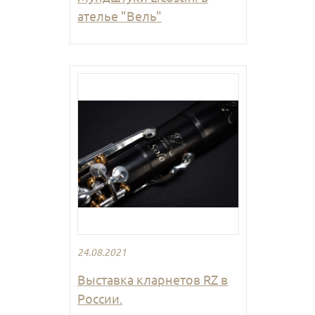
ателье "Вель"
24.08.2021
Выставка кларнетов RZ в
России.