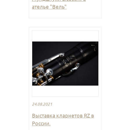
ателье "Вель"
24.08.2021
Выставка кларнетов RZ в
России.