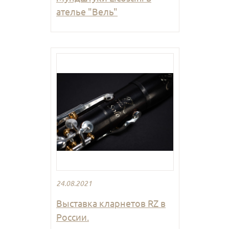
ателье "Вель"
24.08.2021
Выставка кларнетов RZ в
России.