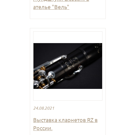
ателье "Вель"
24.08.2021
Выставка кларнетов RZ в
России.