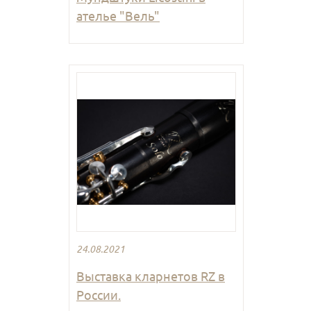
ателье "Вель"
24.08.2021
Выставка кларнетов RZ в
России.