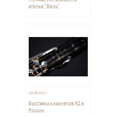
ателье "Вель"
24.08.2021
Выставка кларнетов RZ в
России.