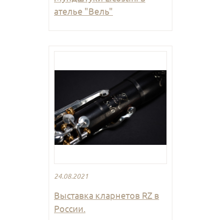
ателье "Вель"
24.08.2021
Выставка кларнетов RZ в
России.