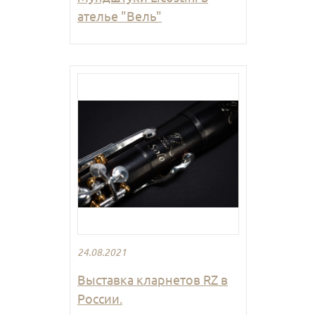
ателье "Вель"
24.08.2021
Выставка кларнетов RZ в
России.