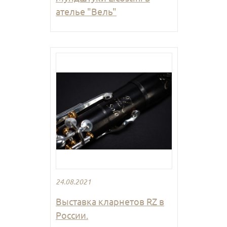
ателье "Вель"
24.08.2021
Выставка кларнетов RZ в
России.