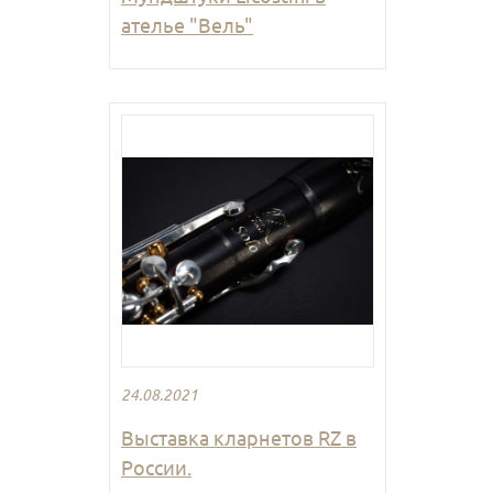
ателье "Вель"
24.08.2021
Выставка кларнетов RZ в
России.