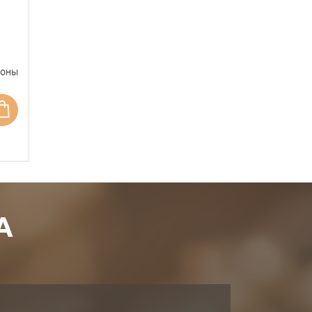
фоны
А