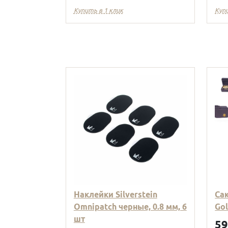
Купить в 1 клик
Куп
Наклейки Silverstein
Са
Omnipatch черные, 0.8 мм, 6
Go
шт
5