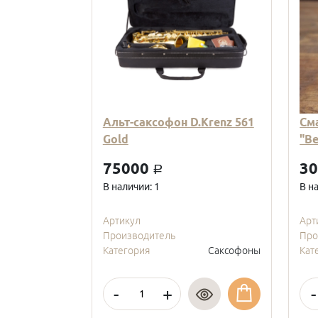
Альт-саксофон D.Krenz 561
См
Gold
"В
75000
3
a
В наличии: 1
В н
Артикул
Арт
Производитель
Про
Категория
Саксофоны
Кат
-
+
-