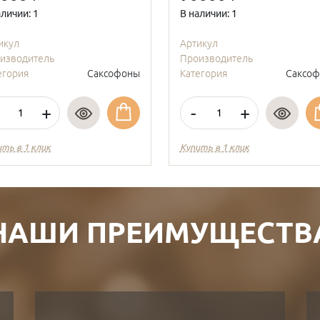
аличии: 1
В наличии: 1
икул
Артикул
изводитель
Производитель
егория
Саксофоны
Категория
Саксо
+
-
+
ить в 1 клик
Купить в 1 клик
НАШИ ПРЕИМУЩЕСТВ