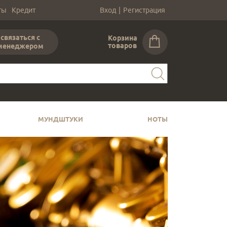
ты
Кредит
Вход
|
Регистрация
связаться с
Корзина
товаров
менеджером
МУНДШТУКИ
НОТЫ