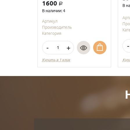
1600
a
В н
В наличии: 4
Арт
Артикул
Про
Производитель
Кат
Категория
-
-
+
Купить в 1 клик
Куп