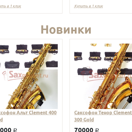
ить в 1 клик
Купить в 1 клик
Новинки
ксофон Альт Clement 400
Саксофон Тенор Clement
ld
300 Gold
9000
70000
a
a