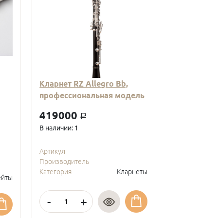
Кларнет RZ Allegro Bb,
Кларнет Вв
профессиональная модель
пластиковы
модель, с
419000
a
покрытие, 
В наличии: 1
95000
a
В наличии: 2
Артикул
Производитель
Артикул
Категория
Кларнеты
Производите
йты
Категория
-
+
-