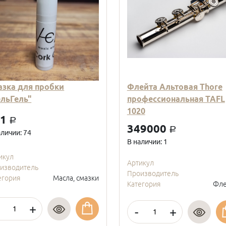
азка для пробки
Флейта Альтовая Thore
ельГель"
профессиональная TAFL
1020
01
a
349000
a
аличии: 74
В наличии: 1
икул
Артикул
изводитель
Производитель
егория
Масла, смазки
Категория
Фле
+
-
+