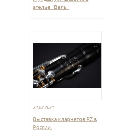
ателье "Вель"
24.08.2021
Выставка кларнетов RZ в
России.