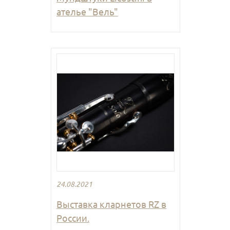
ателье "Вель"
24.08.2021
Выставка кларнетов RZ в
России.