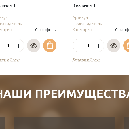
аличии: 1
В наличии: 1
икул
Артикул
изводитель
Производитель
егория
Саксофоны
Категория
Саксо
+
-
+
ить в 1 клик
Купить в 1 клик
НАШИ ПРЕИМУЩЕСТВ