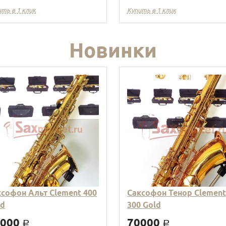
ить в 1 клик
Купить в 1 клик
Новинки
ксофон Альт Clement 400
Саксофон Тенор Clement
ld
300 Gold
9000
70000
a
a