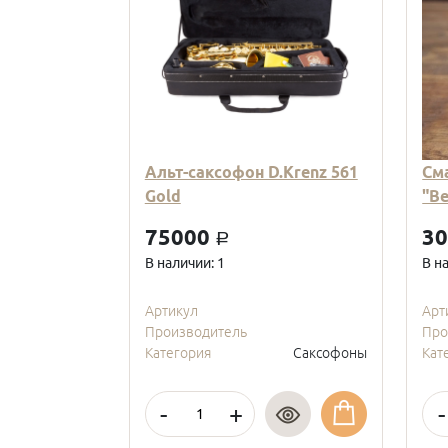
Альт-саксофон D.Krenz 561
См
Gold
"В
75000
3
a
В наличии: 1
В н
Артикул
Арт
Производитель
Про
Категория
Саксофоны
Кат
-
+
-