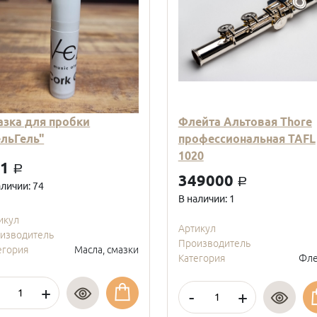
азка для пробки
Флейта Альтовая Thore
ельГель"
профессиональная TAFL
1020
01
a
349000
a
аличии: 74
В наличии: 1
икул
Артикул
изводитель
Производитель
егория
Масла, смазки
Категория
Фле
+
-
+