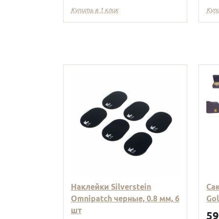
Купить в 1 клик
Куп
Наклейки Silverstein
Са
Omnipatch черные, 0.8 мм, 6
Go
шт
5