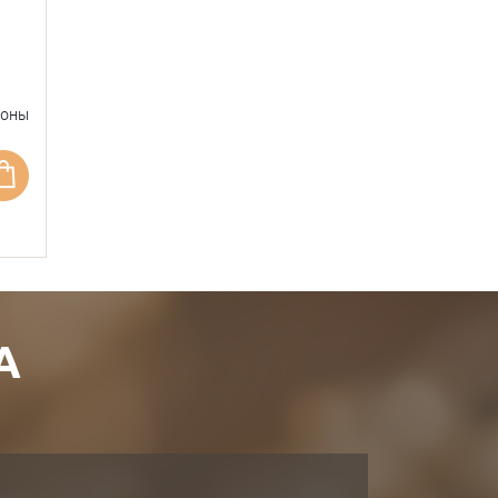
фоны
А