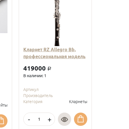
Кларнет RZ Allegro Bb,
Кларнет Вв
профессиональная модель
пластиковы
модель, с
419000
a
покрытие, 
В наличии: 1
95000
a
В наличии: 2
Артикул
Производитель
Артикул
Категория
Кларнеты
Производите
йты
Категория
-
+
-