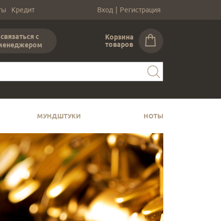
ты
Кредит
Вход
|
Регистрация
связаться с
Корзина
товаров
менеджером
МУНДШТУКИ
НОТЫ