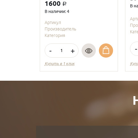
1600
a
В н
В наличии: 4
Арт
Артикул
Про
Производитель
Кат
Категория
-
-
+
Купить в 1 клик
Куп