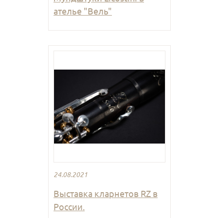
ателье "Вель"
24.08.2021
Выставка кларнетов RZ в
России.