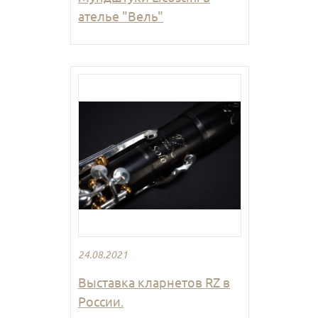
ателье "Вель"
24.08.2021
Выставка кларнетов RZ в
России.