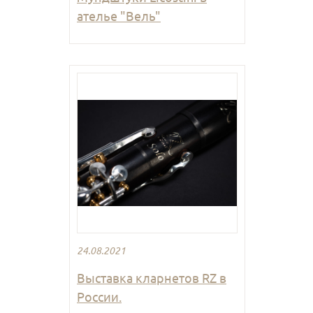
ателье "Вель"
24.08.2021
Выставка кларнетов RZ в
России.