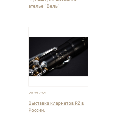
ателье "Вель"
24.08.2021
Выставка кларнетов RZ в
России.