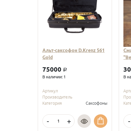
Альт-саксофон D.Krenz 561
См
Gold
"В
75000
3
a
В наличии: 1
В н
Артикул
Арт
Производитель
Про
Категория
Саксофоны
Кат
-
+
-