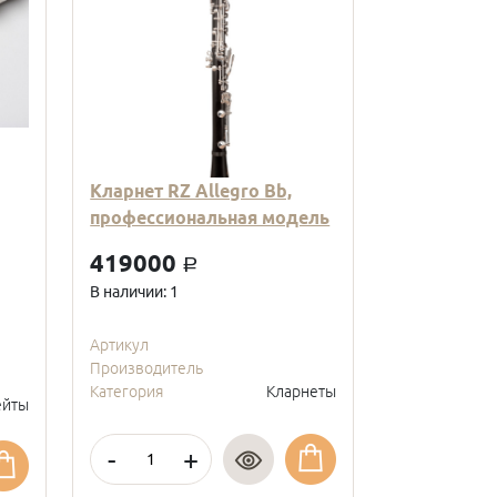
Кларнет RZ Allegro Bb,
Кларнет Вв
профессиональная модель
пластиковы
модель, с
419000
a
покрытие, 
В наличии: 1
95000
a
В наличии: 2
Артикул
Производитель
Артикул
Категория
Кларнеты
Производите
йты
Категория
-
+
-