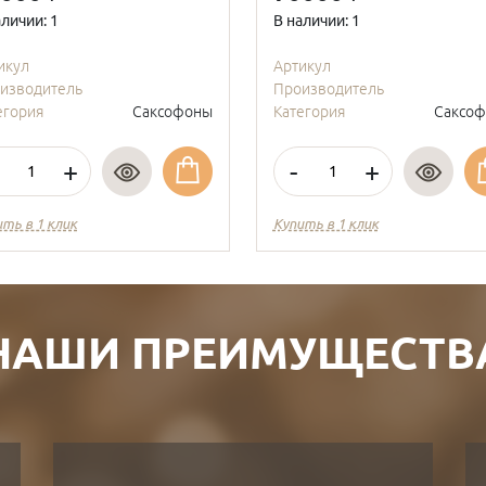
аличии: 1
В наличии: 1
икул
Артикул
изводитель
Производитель
егория
Саксофоны
Категория
Саксо
+
-
+
ить в 1 клик
Купить в 1 клик
НАШИ ПРЕИМУЩЕСТВ