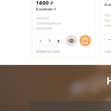
1600
a
В н
В наличии: 4
Арт
Артикул
Про
Производитель
Кат
Категория
-
-
+
Купить в 1 клик
Куп