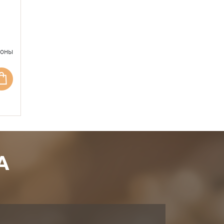
фоны
А