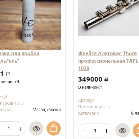
азка для пробки
Флейта Альтовая Thore
ельГель"
профессиональная TAFL
1020
01
a
349000
a
аличии: 74
В наличии: 1
икул
Артикул
изводитель
Производитель
егория
Масла, смазки
Категория
Фле
+
-
+