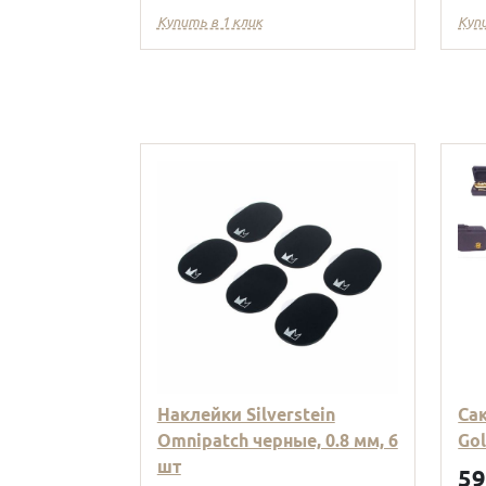
Купить в 1 клик
Куп
Наклейки Silverstein
Са
Omnipatch черные, 0.8 мм, 6
Go
шт
5