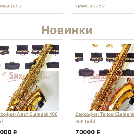
ить в 1 клик
Купить в 1 клик
Новинки
ксофон Альт Clement 400
Саксофон Тенор Clement
ld
300 Gold
9000
70000
a
a