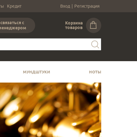
ты
Кредит
Вход
|
Регистрация
связаться с
Корзина
товаров
менеджером
МУНДШТУКИ
НОТЫ