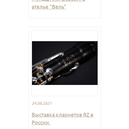
ателье "Вель"
24.08.2021
Выставка кларнетов RZ в
России.