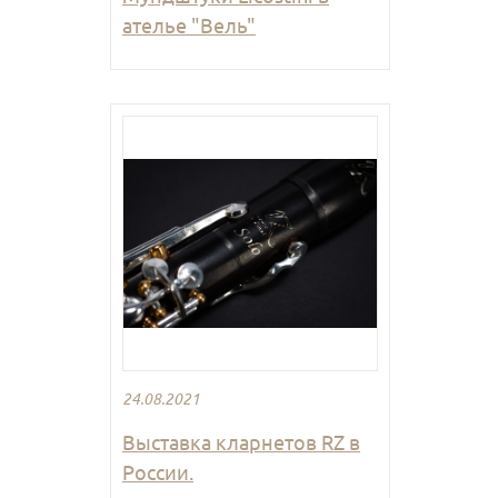
ателье "Вель"
24.08.2021
Выставка кларнетов RZ в
России.