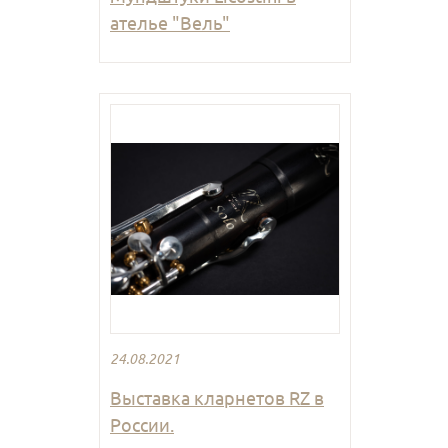
ателье "Вель"
24.08.2021
Выставка кларнетов RZ в
России.