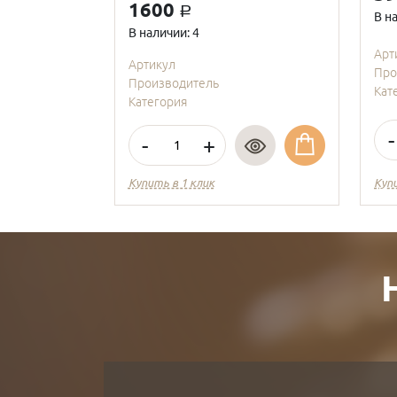
1600
a
В н
В наличии: 4
Арт
Артикул
Про
Производитель
Кат
Категория
-
-
+
Купить в 1 клик
Куп