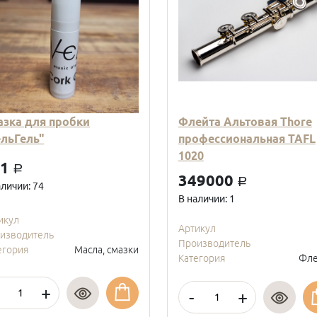
азка для пробки
Флейта Альтовая Thore
ельГель"
профессиональная TAFL
1020
01
a
349000
a
аличии: 74
В наличии: 1
икул
Артикул
изводитель
Производитель
егория
Масла, смазки
Категория
Фле
+
-
+