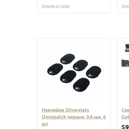
Купить в 1 клик
Куп
Наклейки Silverstein
Са
Omnipatch черные, 0.8 мм, 6
Go
шт
5