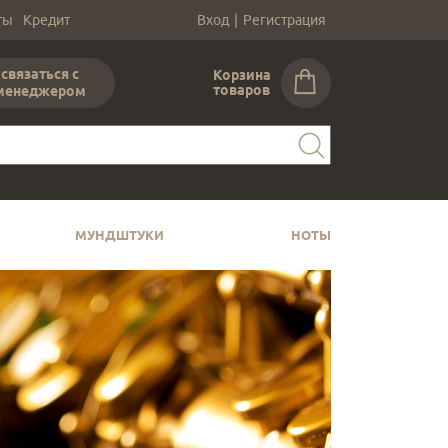
ты
Кредит
Вход
|
Регистрация
связаться с
Корзина
товаров
менеджером
МУНДШТУКИ
НОТЫ