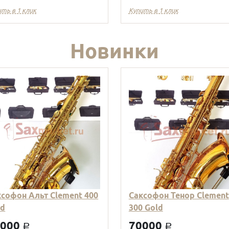
ить в 1 клик
Купить в 1 клик
Новинки
ксофон Альт Clement 400
Саксофон Тенор Clement
ld
300 Gold
9000
70000
a
a