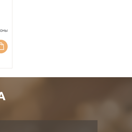
фоны
А