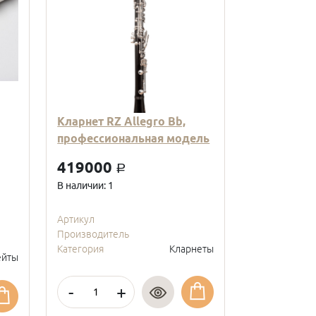
Кларнет RZ Allegro Bb,
Кларнет Вв
профессиональная модель
пластиковы
модель, с
419000
a
покрытие, 
В наличии: 1
95000
a
В наличии: 2
Артикул
Производитель
Артикул
Категория
Кларнеты
Производите
йты
Категория
-
+
-