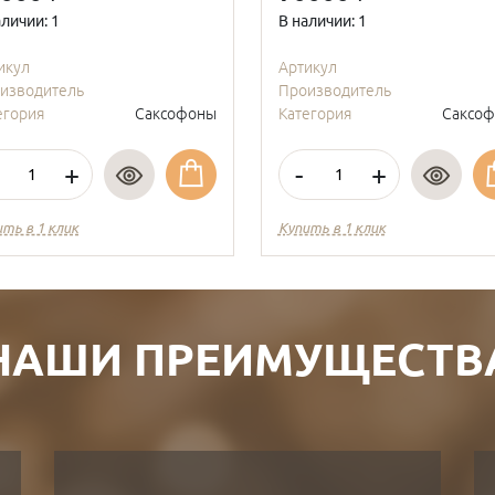
аличии: 1
В наличии: 1
икул
Артикул
изводитель
Производитель
егория
Саксофоны
Категория
Саксо
+
-
+
ить в 1 клик
Купить в 1 клик
НАШИ ПРЕИМУЩЕСТВ