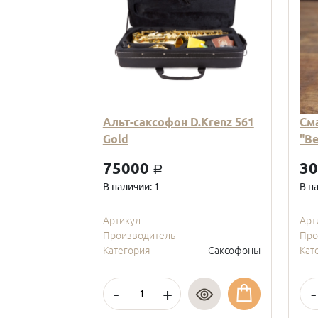
Альт-саксофон D.Krenz 561
См
Gold
"В
75000
3
a
В наличии: 1
В н
Артикул
Арт
Производитель
Про
Категория
Саксофоны
Кат
-
+
-