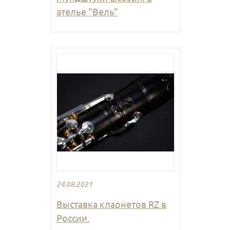
ателье "Вель"
24.08.2021
Выставка кларнетов RZ в
России.