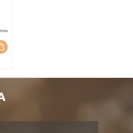
фоны
А