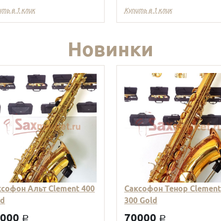
ить в 1 клик
Купить в 1 клик
Новинки
ксофон Альт Clement 400
Саксофон Тенор Clement
ld
300 Gold
9000
70000
a
a