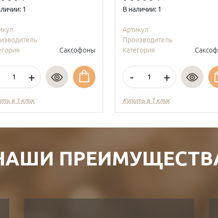
аличии: 1
В наличии: 1
икул
Артикул
изводитель
Производитель
егория
Саксофоны
Категория
Саксо
+
-
+
ить в 1 клик
Купить в 1 клик
НАШИ ПРЕИМУЩЕСТВ