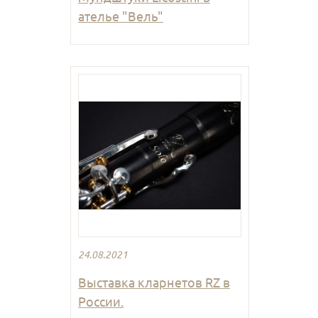
ателье "Вель"
24.08.2021
Выставка кларнетов RZ в
России.